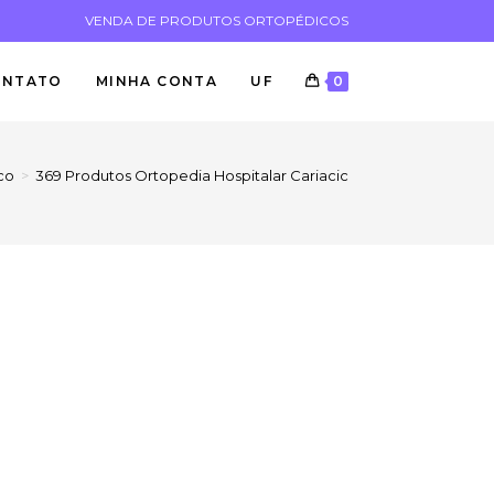
VENDA DE PRODUTOS ORTOPÉDICOS
ONTATO
MINHA CONTA
UF
0
co
>
369 Produtos Ortopedia Hospitalar Cariacica ES