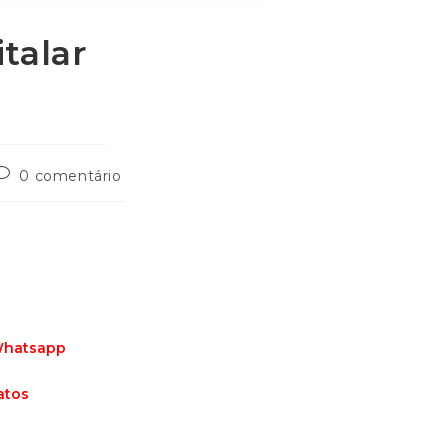
talar
0 comentário
 Whatsapp
atos