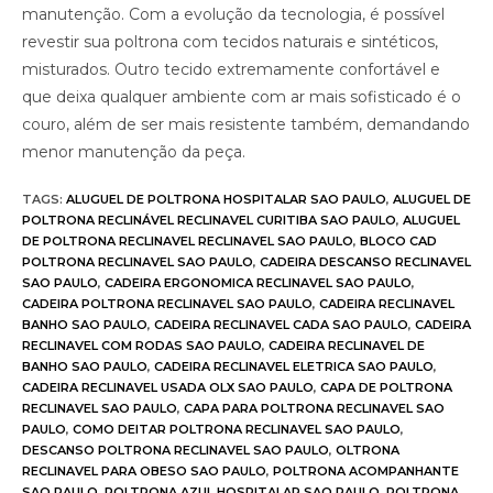
manutenção. Com a evolução da tecnologia, é possível
revestir sua poltrona com tecidos naturais e sintéticos,
misturados. Outro tecido extremamente confortável e
que deixa qualquer ambiente com ar mais sofisticado é o
couro, além de ser mais resistente também, demandando
menor manutenção da peça.
TAGS
:
ALUGUEL DE POLTRONA HOSPITALAR SAO PAULO
,
ALUGUEL DE
POLTRONA RECLINÁVEL RECLINAVEL CURITIBA SAO PAULO
,
ALUGUEL
DE POLTRONA RECLINAVEL RECLINAVEL SAO PAULO
,
BLOCO CAD
POLTRONA RECLINAVEL SAO PAULO
,
CADEIRA DESCANSO RECLINAVEL
SAO PAULO
,
CADEIRA ERGONOMICA RECLINAVEL SAO PAULO
,
CADEIRA POLTRONA RECLINAVEL SAO PAULO
,
CADEIRA RECLINAVEL
BANHO SAO PAULO
,
CADEIRA RECLINAVEL CADA SAO PAULO
,
CADEIRA
RECLINAVEL COM RODAS SAO PAULO
,
CADEIRA RECLINAVEL DE
BANHO SAO PAULO
,
CADEIRA RECLINAVEL ELETRICA SAO PAULO
,
CADEIRA RECLINAVEL USADA OLX SAO PAULO
,
CAPA DE POLTRONA
RECLINAVEL SAO PAULO
,
CAPA PARA POLTRONA RECLINAVEL SAO
PAULO
,
COMO DEITAR POLTRONA RECLINAVEL SAO PAULO
,
DESCANSO POLTRONA RECLINAVEL SAO PAULO
,
OLTRONA
RECLINAVEL PARA OBESO SAO PAULO
,
POLTRONA ACOMPANHANTE
SAO PAULO
,
POLTRONA AZUL HOSPITALAR SAO PAULO
,
POLTRONA