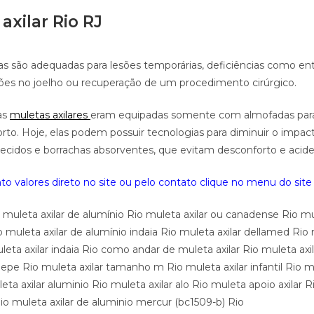
axilar Rio RJ
las são adequadas para lesões temporárias, deficiências como en
sões no joelho ou recuperação de um procedimento cirúrgico.
as
muletas axilares
eram equipadas somente com almofadas para
rto. Hoje, elas podem possuir tecnologias para diminuir o impac
tecidos e borrachas absorventes, que evitam desconforto e acide
o valores direto no site ou pelo contato clique no
menu do site 
o muleta axilar de alumínio Rio muleta axilar ou canadense Rio mu
uleta axilar de alumínio indaia Rio muleta axilar dellamed Rio 
eta axilar indaia Rio como andar de muleta axilar Rio muleta axil
ilepe Rio muleta axilar tamanho m Rio muleta axilar infantil Rio mu
ta axilar aluminio Rio muleta axilar alo Rio muleta apoio axilar 
 Rio muleta axilar de aluminio mercur (bc1509-b) Rio