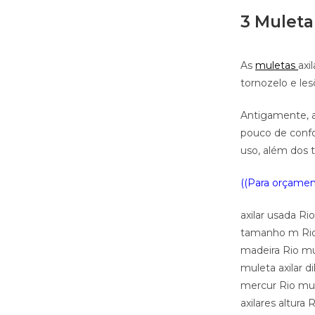
3 Muleta 
As
muletas
axi
tornozelo e le
Antigamente, 
pouco de confo
uso, além dos 
((Para orçament
axilar usada Ri
tamanho m Rio m
madeira Rio mul
muleta axilar d
mercur Rio mule
axilares altura