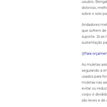
usuário. Benga
doloroso, melh
sobre o solo par
Andadores mel
que sofrem de f
suporte. Já as 
sustentação par
((Para orçament
As muletas axil
segurando a em
usados ​​para 
muletas nas ax
evitar ou reduz
corpo é dividi
são leves e de 