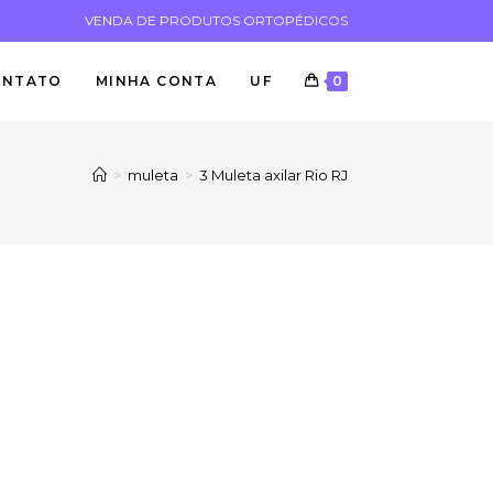
VENDA DE PRODUTOS ORTOPÉDICOS
ONTATO
MINHA CONTA
UF
0
>
muleta
>
3 Muleta axilar Rio RJ