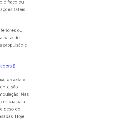
e é fraco ou
ações táteis
feriores ou
da base de
ra propulsão e
agora ))
xo da axila e
mente são
ambulação. Nas
a macia para
 o peso do
esadas. Hoje