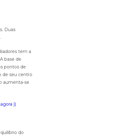
as. Duas
.
iliadores tem a
 A base de
os pontos de
o de seu centro
do aumenta-se
agora ))
quilíbrio do