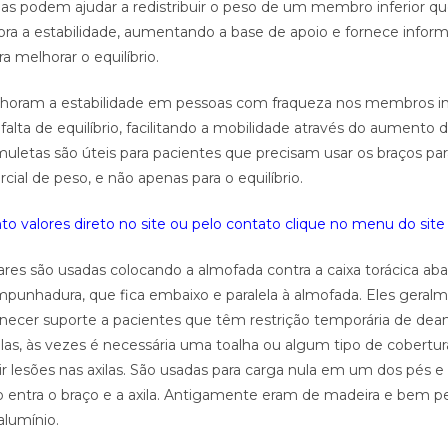
las podem ajudar a redistribuir o peso de um membro inferior qu
ora a estabilidade, aumentando a base de apoio e fornece inform
a melhorar o equilíbrio.
horam a estabilidade em pessoas com fraqueza nos membros in
alta de equilíbrio, facilitando a mobilidade através do aumento 
muletas são úteis para pacientes que precisam usar os braços pa
cial de peso, e não apenas para o equilíbrio.
o valores direto no site ou pelo contato clique no menu do site 
ares são usadas colocando a almofada contra a caixa torácica abai
punhadura, que fica embaixo e paralela à almofada. Eles geral
fornecer suporte a pacientes que têm restrição temporária de de
ilas, às vezes é necessária uma toalha ou algum tipo de cobertur
ir lesões nas axilas. São usadas para carga nula em um dos pés e
do entra o braço e a axila. Antigamente eram de madeira e bem p
alumínio.