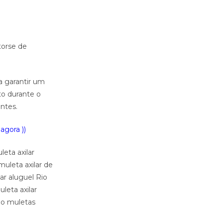
torse de
 garantir um
to durante o
ntes.
agora ))
leta axilar
muleta axilar de
ar aluguel Rio
leta axilar
Rio muletas