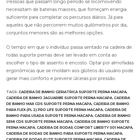
Pessoas que passam longo período se locomovendo
necessitam de baterias maiores, que forneçam energia
suficiente para completar os percursos diários. Já para
aqueles que não percorrem muitos quilômetros por dia,
conjuntos menores são as melhores opções.
O tempo em que o indivíduo passa sentado na cadeira de
rodas suporte pernas deve ser levado em conta ao
escolher o tipo de assento e encosto. Optar por almofadas
ergonômicas que se moldam aos glúteos do usuário pode
gerar mais conforto e prevenir úlceras por pressão.
TAGS
:
CADEIRA DE BANHO GERIATRICA SUPORTE PERNA MACAPA
,
CADEIRA DE BANHO JAGUARIBE SUPORTE PERNA MACAPA
,
CADEIRA
DE BANHO MAX CDS SUPORTE PERNA MACAPA
,
CADEIRA DE BANHO
PARA FLEX (PL 2) PRO LIFE SUPORTE PERNA MACAPA
,
CADEIRA DE
BANHO PARA USADA SUPORTE PERNA MACAPA
,
CADEIRA DE BANHO
SEMI CDS SUPORTE PERNA MACAPA
,
CADEIRA DE BANHO SUPORTE
PERNA MACAPA
,
CADEIRA DE RODAS CONFORT LIBERTY 001 MACAPA
,
CADEIRA DE RODAS DE BANHO PARA SUPORTE PERNA MACAPA
,
CADEIRA DE RODAS ELITE SUPORTE PERNA MACAPA
,
CADEIRA DE