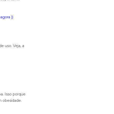
agora ))
e uso. Veja, a
oa. Isso porque
m obesidade.