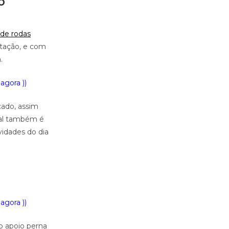
o
 de rodas
itação, e com
.
agora ))
cado, assim
eal também é
vidades do dia
agora ))
o apoio perna