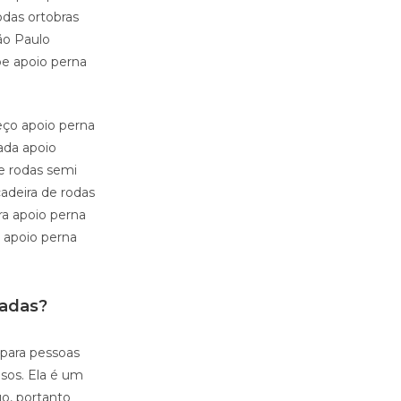
odas ortobras
ão Paulo
be apoio perna
eço apoio perna
ada apoio
de rodas semi
adeira de rodas
ra apoio perna
 apoio perna
nadas?
 para pessoas
osos. Ela é um
o, portanto