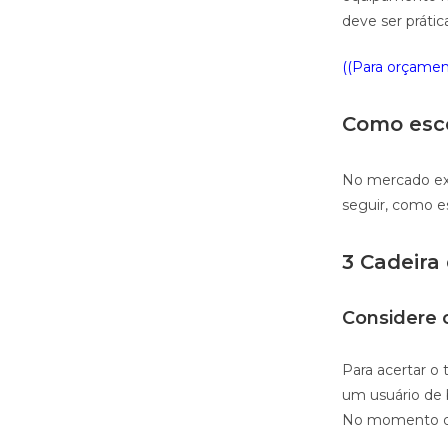
deve ser prátic
((Para orçament
Como esco
No mercado exi
seguir, como e
3 Cadeira
Considere 
Para acertar o 
um usuário de 
No momento de 