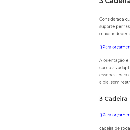
3 Cadeir
Considerada qu
suporte pernas
maior independ
((Para orçament
A orientação e 
como as adapta
essencial para 
a dia, sem rest
3 Cadeira
((Para orçament
cadeira de rod