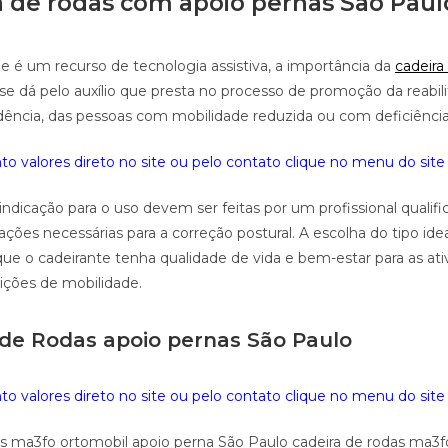
a de rodas com apoio pernas São Paul
e é um recurso de tecnologia assistiva, a importância da
cadeira
se dá pelo auxílio que presta no processo de promoção da reabil
ência, das pessoas com mobilidade reduzida ou com deficiência
o valores direto no site ou pelo contato clique no menu do site 
indicação para o uso devem ser feitas por um profissional qualifi
ções necessárias para a correção postural. A escolha do tipo id
que o cadeirante tenha qualidade de vida e bem-estar para as ati
rições de mobilidade.
 de Rodas apoio pernas São Paulo
o valores direto no site ou pelo contato clique no menu do site 
as ma3fo ortomobil apoio perna São Paulo cadeira de rodas ma3f