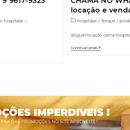
 9617-9323
CHAMA NO WHA
locação e vend
o hospitalar
hospitalar
/
Neque
/
produ
aluguel locação cama hospital
Continue Lendo
ÕES IMPERDIVEIS !
ANA DAS PROMOÇÕES NO SITE APROVEITE !