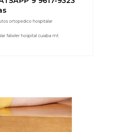
TSAPP 9 9617-9323
as
tos ortopedico hospitalar
ar falwler hospital cuiaba mt