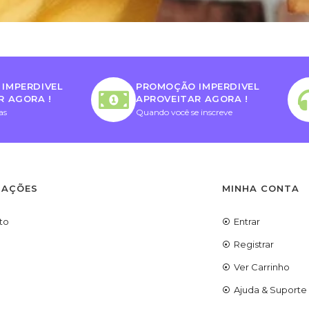
IMPERDIVEL
PROMOÇÃO IMPERDIVEL
R AGORA !
APROVEITAR AGORA !
as
Quando você se inscreve
MAÇÕES
MINHA CONTA
to
Entrar
Registrar
Ver Carrinho
Ajuda & Suporte