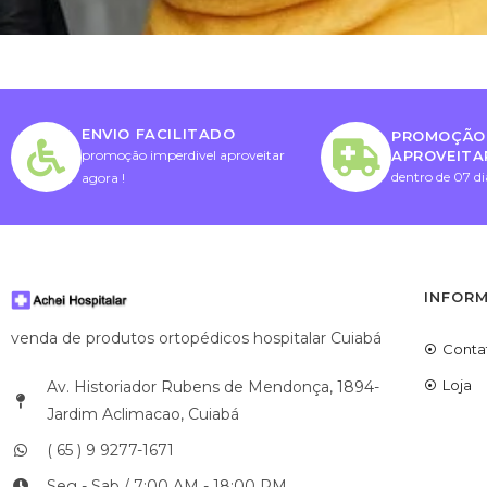
ENVIO FACILITADO
PROMOÇÃO 
APROVEITA
promoção imperdivel aproveitar
dentro de 07 di
agora !
INFOR
venda de produtos ortopédicos hospitalar Cuiabá
Conta
Loja
Av. Historiador Rubens de Mendonça, 1894-
Jardim Aclimacao, Cuiabá
( 65 ) 9 9277-1671
Seg - Sab / 7:00 AM - 18:00 PM