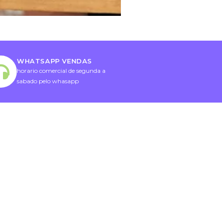
WHATSAPP VENDAS
horario comercial de segunda a
sabado pelo whasapp