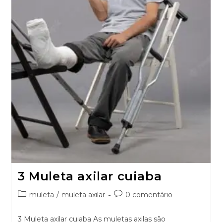
3 Muleta axilar cuiaba
muleta
/
muleta axilar
0 comentário
3 Muleta axilar cuiaba As muletas axilas são