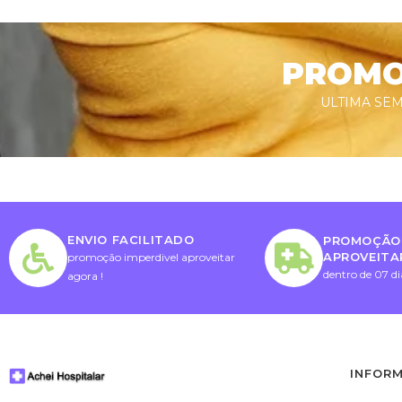
PROMOÇ
ULTIMA SEM
ENVIO FACILITADO
PROMOÇÃO 
APROVEITA
promoção imperdivel aproveitar
dentro de 07 di
agora !
INFOR