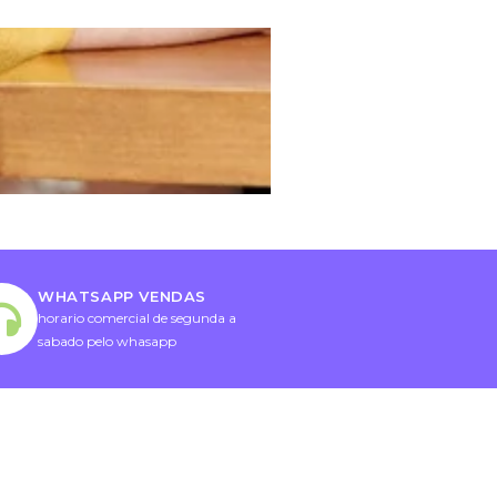
WHATSAPP VENDAS
horario comercial de segunda a
sabado pelo whasapp