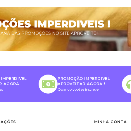
ÕES IMPERDIVEIS !
ANA DAS PROMOÇÕES NO SITE APROVEITE !
IMPERDIVEL
PROMOÇÃO IMPERDIVEL
R AGORA !
APROVEITAR AGORA !
as
Quando você se inscreve
MAÇÕES
MINHA CONTA