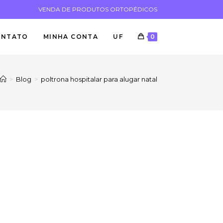
VENDA DE PRODUTOS ORTOPÉDICOS
ONTATO
MINHA CONTA
UF
0
>
Blog
>
poltrona hospitalar para alugar natal