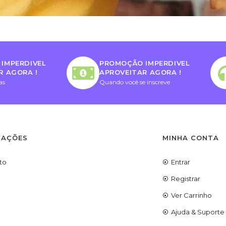
IMPERDIVEL
PROMOÇÃO IMPERDIVEL
R AGORA !
APROVEITAR AGORA !
as
Quando você se inscreve
MAÇÕES
MINHA CONTA
to
Entrar
Registrar
Ver Carrinho
Ajuda & Suporte