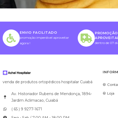
ENVIO FACILITADO
PROMOÇÃO 
APROVEITA
promoção imperdivel aproveitar
dentro de 07 di
agora !
INFOR
venda de produtos ortopédicos hospitalar Cuiabá
Conta
Loja
Av. Historiador Rubens de Mendonça, 1894-
Jardim Aclimacao, Cuiabá
( 65 ) 9 9277-1671
Seg - Sab / 7:00 AM - 18:00 PM