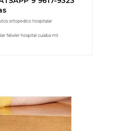
TSAPP 9 9617-9323
as
tos ortopedico hospitalar
ar falwler hospital cuiaba mt