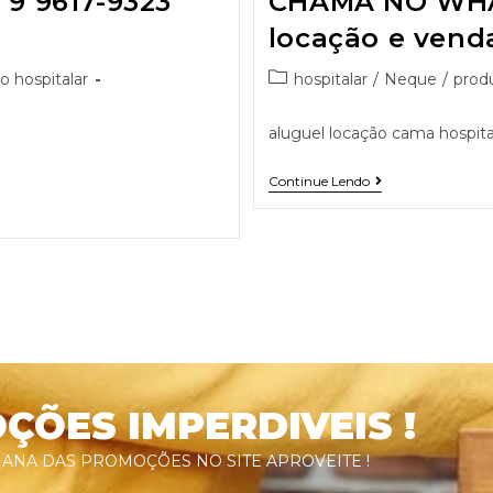
 9617-9323
CHAMA NO WHA
locação e vend
o hospitalar
hospitalar
/
Neque
/
produ
aluguel locação cama hospital
Continue Lendo
ÕES IMPERDIVEIS !
ANA DAS PROMOÇÕES NO SITE APROVEITE !