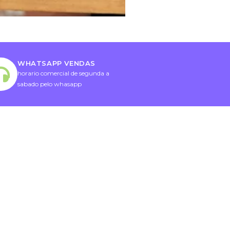
WHATSAPP VENDAS
horario comercial de segunda a
sabado pelo whasapp