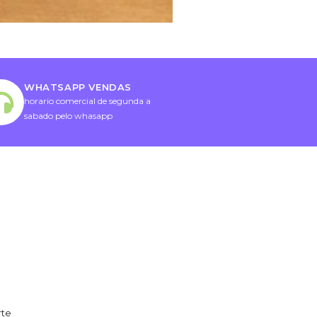
WHATSAPP VENDAS
horario comercial de segunda a
sabado pelo whasapp
rte