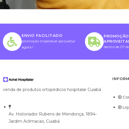
ENVIO FACILITADO
PROMOÇÃO 
APROVEITA
promoção imperdivel aproveitar
dentro de 07 di
agora !
INFOR
venda de produtos ortopédicos hospitalar Cuiabá
Co
Loj
Av. Historiador Rubens de Mendonça, 1894-
Jardim Aclimacao, Cuiabá