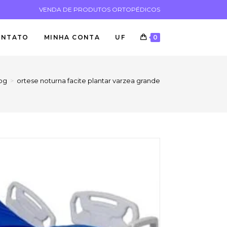
VENDA DE PRODUTOS ORTOPÉDICOS
ONTATO
MINHA CONTA
UF
0
og
>
ortese noturna facite plantar varzea grande