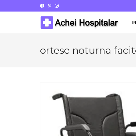
I
ortese noturna faci