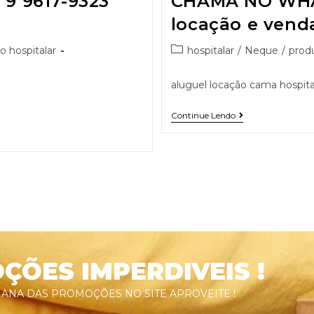
 9617-9323
CHAMA NO WHA
locação e vend
o hospitalar
hospitalar
/
Neque
/
produ
aluguel locação cama hospital
Continue Lendo
ÕES IMPERDIVEIS !
ANA DAS PROMOÇÕES NO SITE APROVEITE !