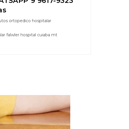
TSAPP 9 9617-9323
as
tos ortopedico hospitalar
ar falwler hospital cuiaba mt