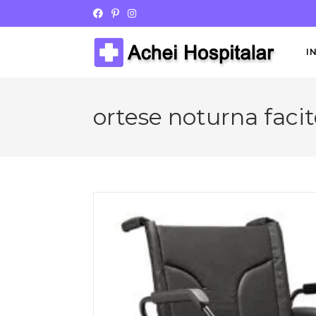
I
ortese noturna faci