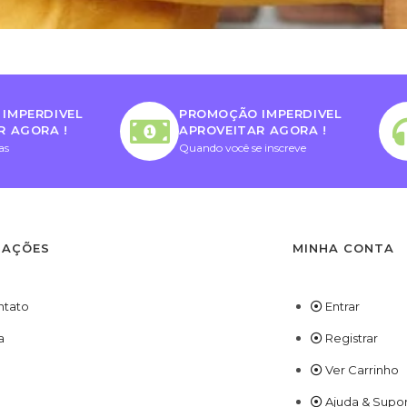
IMPERDIVEL
PROMOÇÃO IMPERDIVEL
R AGORA !
APROVEITAR AGORA !
as
Quando você se inscreve
MAÇÕES
MINHA CONTA
ntato
Entrar
a
Registrar
Ver Carrinho
Ajuda & Supo