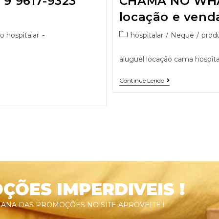
 9617-9323
CHAMA NO WHA
locação e vend
o hospitalar
hospitalar
/
Neque
/
produ
aluguel locação cama hospital
Continue Lendo
ÕES IMPERDIVEIS !
ANA DAS PROMOÇÕES NO SITE APROVEITE !