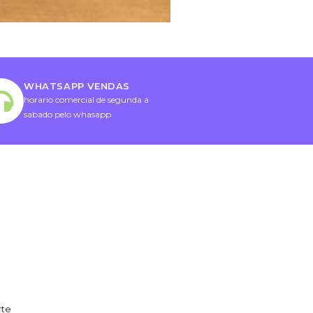
WHATSAPP VENDAS
horario comercial de segunda a
sabado pelo whasapp
rte