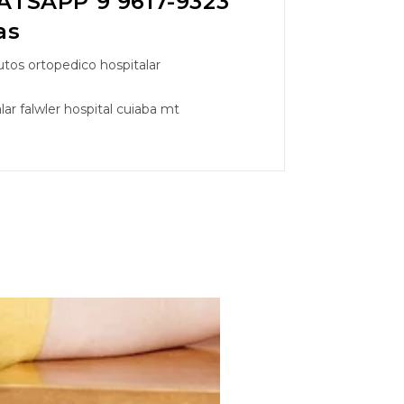
TSAPP 9 9617-9323
as
tos ortopedico hospitalar
ar falwler hospital cuiaba mt