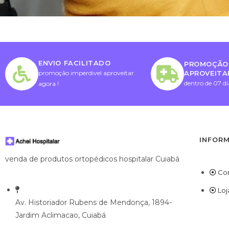
ENVIO FACILITADO
PROMOÇÃO 
APROVEITA
promoção imperdivel aproveitar
dentro de 07 di
agora !
INFOR
venda de produtos ortopédicos hospitalar Cuiabá
Co
Loj
Av. Historiador Rubens de Mendonça, 1894-
Jardim Aclimacao, Cuiabá