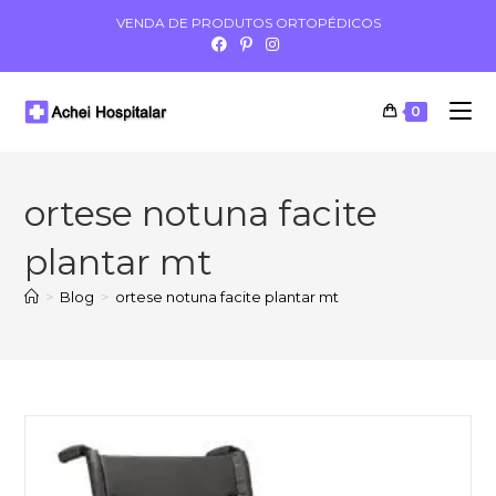
VENDA DE PRODUTOS ORTOPÉDICOS
0
ortese notuna facite
plantar mt
>
Blog
>
ortese notuna facite plantar mt