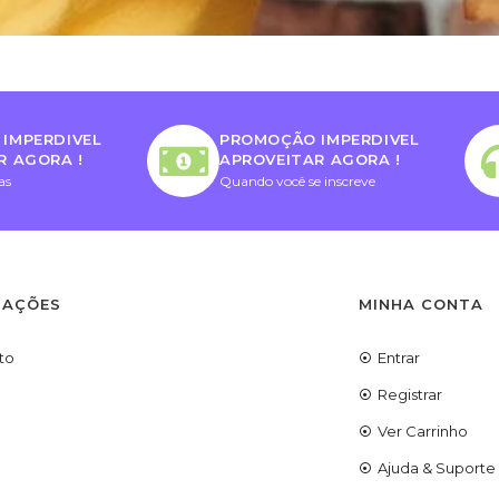
IMPERDIVEL
PROMOÇÃO IMPERDIVEL
R AGORA !
APROVEITAR AGORA !
as
Quando você se inscreve
MAÇÕES
MINHA CONTA
to
Entrar
Registrar
Ver Carrinho
Ajuda & Suporte