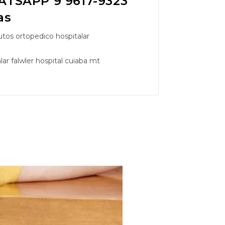
TSAPP 9 9617-9323
as
tos ortopedico hospitalar
ar falwler hospital cuiaba mt