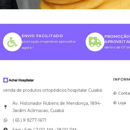
ENVIO FACILITADO
PROMOÇÃO 
APROVEITA
promoção imperdivel aproveitar
dentro de 07 di
agora !
INFOR
venda de produtos ortopédicos hospitalar Cuiabá
Conta
Loja
Av. Historiador Rubens de Mendonça, 1894-
Jardim Aclimacao, Cuiabá
( 65 ) 9 9277-1671
Seg - Sab / 7:00 AM - 18:00 PM