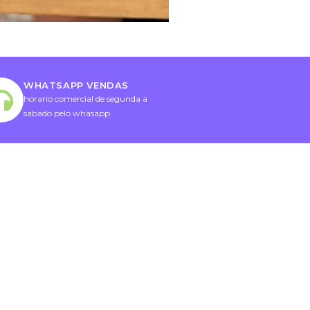
WHATSAPP VENDAS
horario comercial de segunda a
sabado pelo whasapp