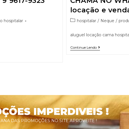
 9617-9323
CHAMA NO WHA
locação e vend
o hospitalar
hospitalar
/
Neque
/
produ
aluguel locação cama hospital
Continue Lendo
ÕES IMPERDIVEIS !
ANA DAS PROMOÇÕES NO SITE APROVEITE !