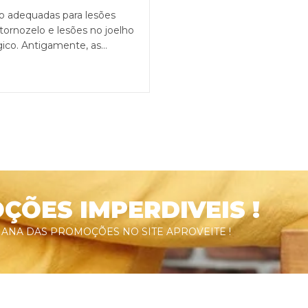
ão adequadas para lesões
tornozelo e lesões no joelho
ico. Antigamente, as…
ÕES IMPERDIVEIS !
ANA DAS PROMOÇÕES NO SITE APROVEITE !