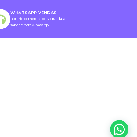
WHATSAPP VENDAS
horario comercial de segunda a
sabado pelo whasapp