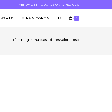
VENDA DE PRODUTOS ORTOPÉDICOS
ONTATO
MINHA CONTA
UF
0
>
Blog
>
muletas axilares valores bsb