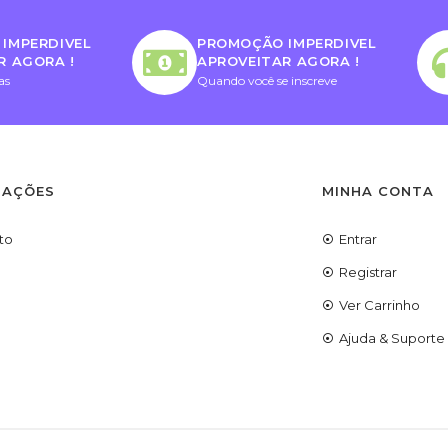
IMPERDIVEL
PROMOÇÃO IMPERDIVEL
R AGORA !
APROVEITAR AGORA !
as
Quando você se inscreve
MAÇÕES
MINHA CONTA
to
Entrar
Registrar
Ver Carrinho
Ajuda & Suporte