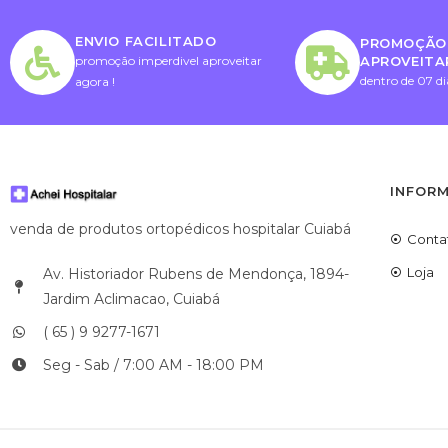
ENVIO FACILITADO
PROMOÇÃO 
APROVEITA
promoção imperdivel aproveitar
dentro de 07 di
agora !
INFOR
venda de produtos ortopédicos hospitalar Cuiabá
Conta
Loja
Av. Historiador Rubens de Mendonça, 1894-
Jardim Aclimacao, Cuiabá
( 65 ) 9 9277-1671
Seg - Sab / 7:00 AM - 18:00 PM