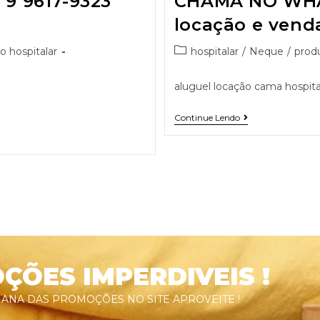
 9617-9323
CHAMA NO WHA
locação e vend
o hospitalar
hospitalar
/
Neque
/
produ
aluguel locação cama hospital
Continue Lendo
ÕES IMPERDIVEIS !
ANA DAS PROMOÇÕES NO SITE APROVEITE !