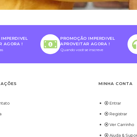
IMPERDIVEL
PROMOÇÃO IMPERDIVEL
R AGORA !
APROVEITAR AGORA !
as
Quando você se inscreve
MAÇÕES
MINHA CONTA
ntato
Entrar
a
Registrar
Ver Carrinho
Ajuda & Supo