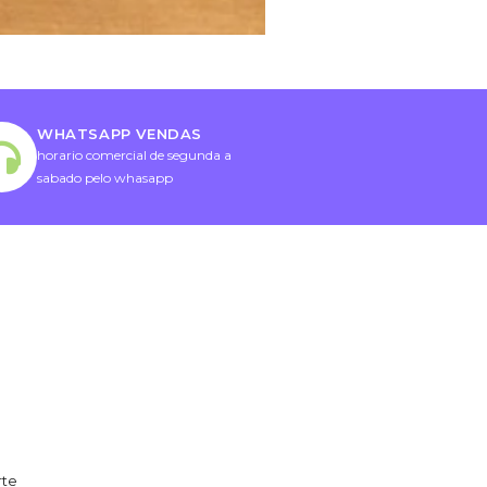
WHATSAPP VENDAS
horario comercial de segunda a
sabado pelo whasapp
rte