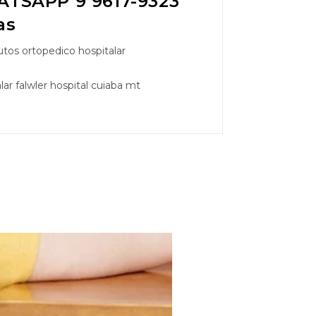
TSAPP 9 9617-9323
as
tos ortopedico hospitalar
ar falwler hospital cuiaba mt