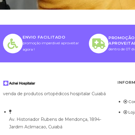
ENVIO FACILITADO
PROMOÇÃO 
APROVEITA
promoção imperdivel aproveitar
dentro de 07 di
agora !
INFOR
venda de produtos ortopédicos hospitalar Cuiabá
Co
Loj
Av. Historiador Rubens de Mendonça, 1894-
Jardim Aclimacao, Cuiabá