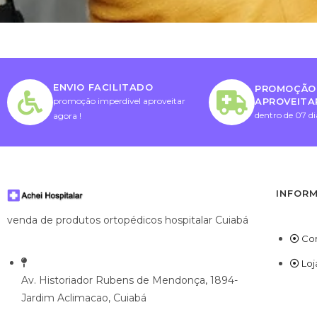
ENVIO FACILITADO
PROMOÇÃO 
APROVEITA
promoção imperdivel aproveitar
dentro de 07 di
agora !
INFOR
venda de produtos ortopédicos hospitalar Cuiabá
Co
Loj
Av. Historiador Rubens de Mendonça, 1894-
Jardim Aclimacao, Cuiabá