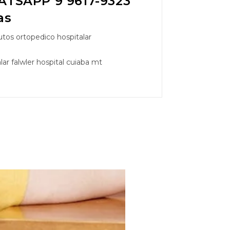
TSAPP 9 9617-9323
as
tos ortopedico hospitalar
ar falwler hospital cuiaba mt