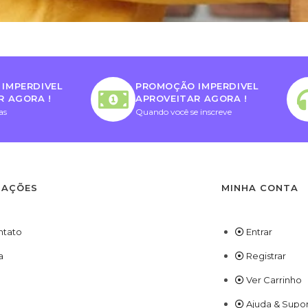
IMPERDIVEL
PROMOÇÃO IMPERDIVEL
R AGORA !
APROVEITAR AGORA !
as
Quando você se inscreve
MAÇÕES
MINHA CONTA
ntato
Entrar
a
Registrar
Ver Carrinho
Ajuda & Supo