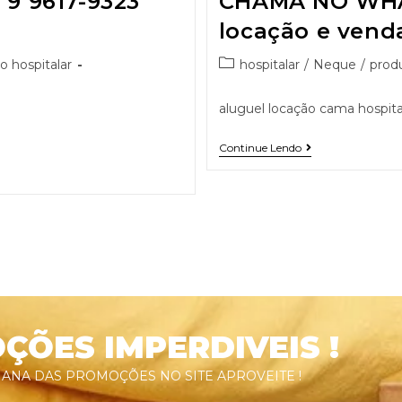
 9617-9323
CHAMA NO WHA
locação e vend
o hospitalar
hospitalar
/
Neque
/
produ
aluguel locação cama hospital
Continue Lendo
ÕES IMPERDIVEIS !
ANA DAS PROMOÇÕES NO SITE APROVEITE !