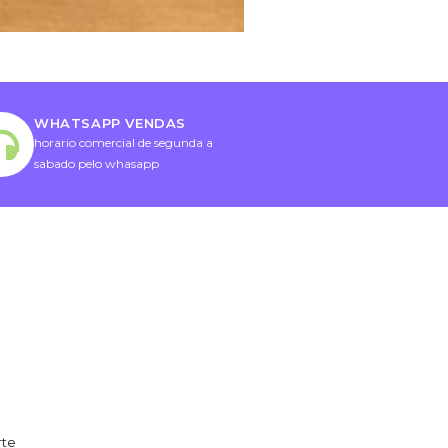
WHATSAPP VENDAS
horario comercial de segunda a
sabado pelo whasapp
rte