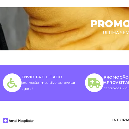
PROMOÇ
ULTIMA SEM
ENVIO FACILITADO
PROMOÇÃO 
APROVEITA
promoção imperdivel aproveitar
dentro de 07 di
agora !
INFOR