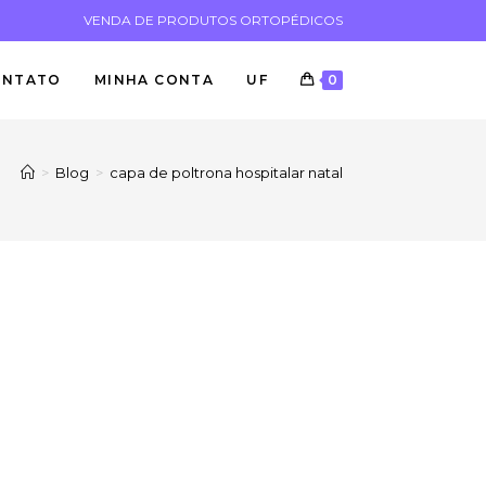
VENDA DE PRODUTOS ORTOPÉDICOS
ONTATO
MINHA CONTA
UF
0
>
Blog
>
capa de poltrona hospitalar natal