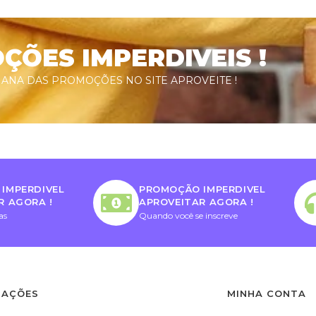
ÕES IMPERDIVEIS !
ANA DAS PROMOÇÕES NO SITE APROVEITE !
IMPERDIVEL
PROMOÇÃO IMPERDIVEL
R AGORA !
APROVEITAR AGORA !
as
Quando você se inscreve
MAÇÕES
MINHA CONTA