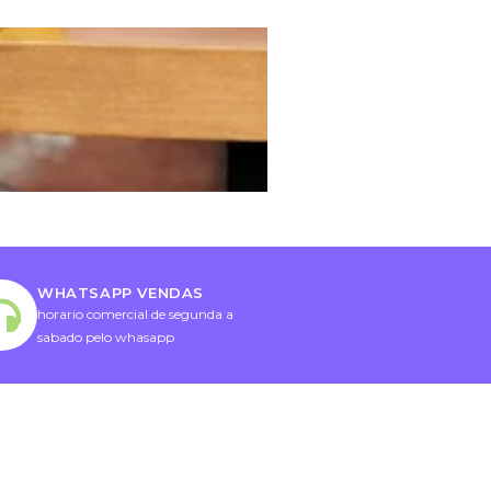
WHATSAPP VENDAS
horario comercial de segunda a
sabado pelo whasapp