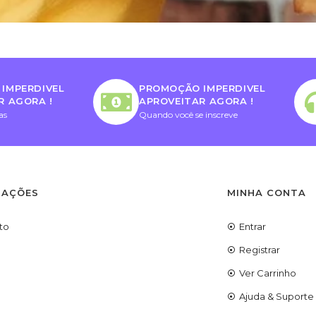
IMPERDIVEL
PROMOÇÃO IMPERDIVEL
R AGORA !
APROVEITAR AGORA !
as
Quando você se inscreve
MAÇÕES
MINHA CONTA
to
Entrar
Registrar
Ver Carrinho
Ajuda & Suporte