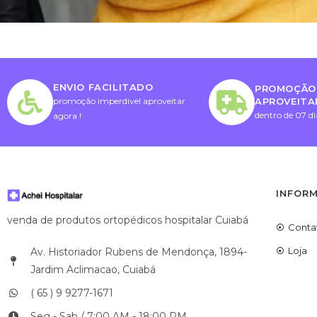
ENVIO FACILITADO
PROMOÇÃO 
APROVEITA
promoção imperdivel aproveitar
dentro de 07 di
agora !
INFOR
venda de produtos ortopédicos hospitalar Cuiabá
Conta
Loja
Av. Historiador Rubens de Mendonça, 1894-
Jardim Aclimacao, Cuiabá
( 65 ) 9 9277-1671
Seg - Sab / 7:00 AM - 18:00 PM