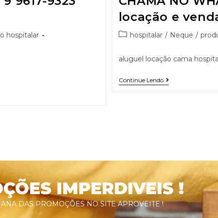
 9617-9323
CHAMA NO WHA
locação e vend
o hospitalar
hospitalar
/
Neque
/
produ
aluguel locação cama hospital
Continue Lendo
ÕES IMPERDIVEIS !
ANA DAS PROMOÇÕES NO SITE APROVEITE !