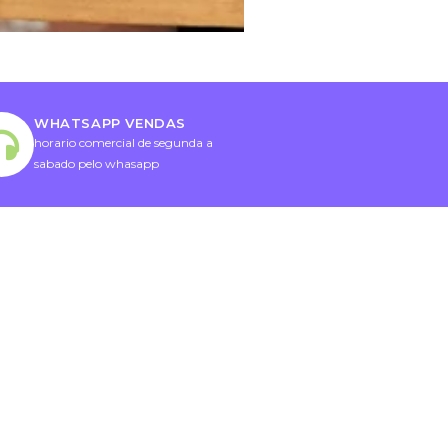
WHATSAPP VENDAS
horario comercial de segunda a
sabado pelo whasapp