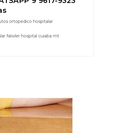
TSAPP 9 9617-9323
as
tos ortopedico hospitalar
ar falwler hospital cuiaba mt