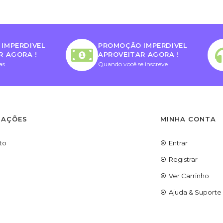
IMPERDIVEL
PROMOÇÃO IMPERDIVEL
R AGORA !
APROVEITAR AGORA !
as
Quando você se inscreve
MAÇÕES
MINHA CONTA
to
Entrar
Registrar
Ver Carrinho
Ajuda & Suporte