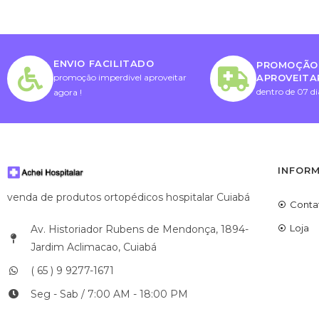
ENVIO FACILITADO
PROMOÇÃO 
APROVEITA
promoção imperdivel aproveitar
dentro de 07 di
agora !
INFOR
venda de produtos ortopédicos hospitalar Cuiabá
Conta
Loja
Av. Historiador Rubens de Mendonça, 1894-
Jardim Aclimacao, Cuiabá
( 65 ) 9 9277-1671
Seg - Sab / 7:00 AM - 18:00 PM