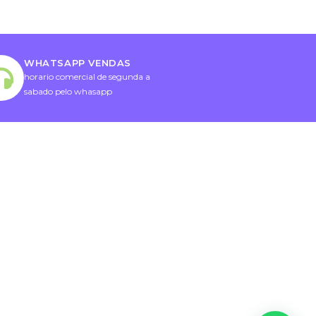
WHATSAPP VENDAS
horario comercial de segunda a
sabado pelo whasapp