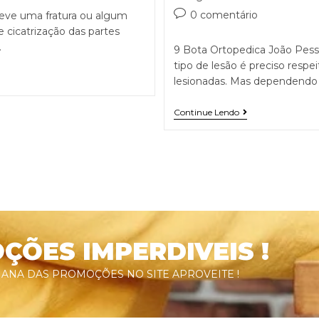
0 comentário
eve uma fratura ou algum
e cicatrização das partes
…
9 Bota Ortopedica João Pess
tipo de lesão é preciso respe
lesionadas. Mas dependendo
Continue Lendo
ÕES IMPERDIVEIS !
ANA DAS PROMOÇÕES NO SITE APROVEITE !