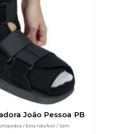
zadora João Pessoa PB
ortopedica
/
bota robofoot
/
Sem