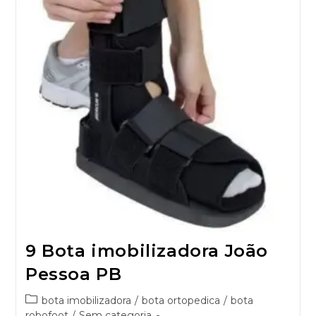
9 Bota imobilizadora João
Pessoa PB
bota imobilizadora
/
bota ortopedica
/
bota
robofoot
/
Sem categoria