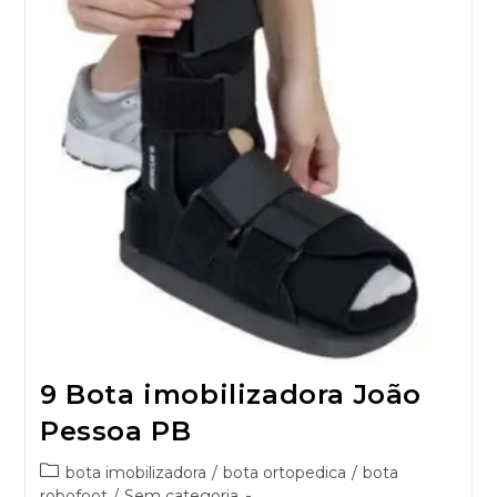
9 Bota imobilizadora João
Pessoa PB
bota imobilizadora
/
bota ortopedica
/
bota
robofoot
/
Sem categoria