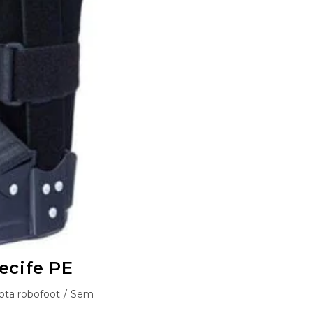
ecife PE
ota robofoot
/
Sem