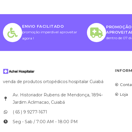
ENVIO FACILITADO
PROMOÇÃO 
APROVEITA
promoção imperdivel aproveitar
dentro de 07 di
agora !
INFOR
venda de produtos ortopédicos hospitalar Cuiabá
Conta
Loja
Av. Historiador Rubens de Mendonça, 1894-
Jardim Aclimacao, Cuiabá
( 65 ) 9 9277-1671
Seg - Sab / 7:00 AM - 18:00 PM