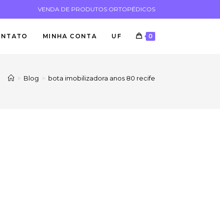
VENDA DE PRODUTOS ORTOPÉDICOS
ONTATO
MINHA CONTA
UF
0
>
Blog
>
bota imobilizadora anos 80 recife