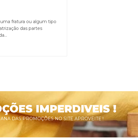
uma fratura ou algum tipo
atrização das partes
da…
ÕES IMPERDIVEIS !
ANA DAS PROMOÇÕES NO SITE APROVEITE !