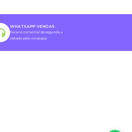
WHATSAPP VENDAS
horario comercial de segunda a
sabado pelo whasapp