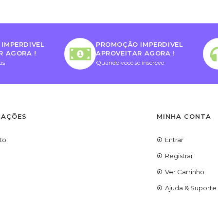
IMPERDIVEL
PROMOÇÃO IMPERDIVEL
R AGORA !
APROVEITAR AGORA !
as
Quando você se inscreve
MAÇÕES
MINHA CONTA
to
Entrar
Registrar
Ver Carrinho
Ajuda & Suporte