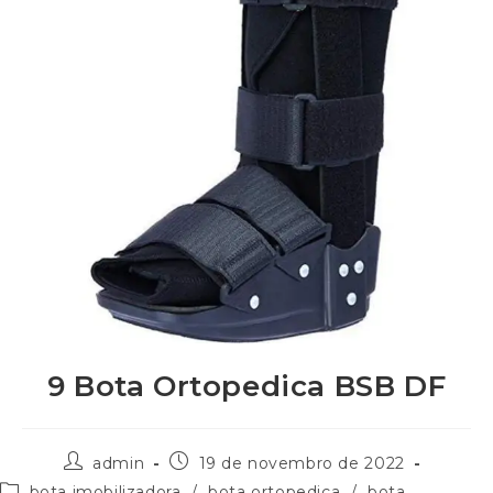
9 Bota Ortopedica BSB DF
admin
19 de novembro de 2022
bota imobilizadora
/
bota ortopedica
/
bota