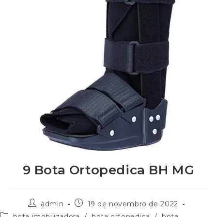
9 Bota Ortopedica BH MG
admin
19 de novembro de 2022
bota imobilizadora
/
bota ortopedica
/
bota