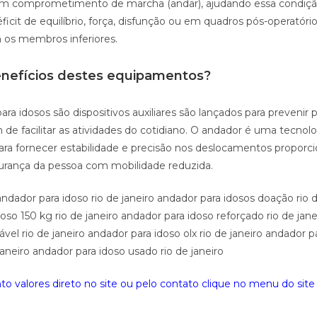
om comprometimento de marcha (andar), ajudando essa condiç
ficit de equilíbrio, força, disfunção ou em quadros pós-operatóri
s membros inferiores.
enefícios destes equipamentos?
ra idosos são dispositivos auxiliares são lançados para prevenir p
 de facilitar as atividades do cotidiano. O andador é uma tecnolog
ara fornecer estabilidade e precisão nos deslocamentos proporc
urança da pessoa com mobilidade reduzida.
ndador para idoso rio de janeiro andador para idosos doação rio d
oso 150 kg rio de janeiro andador para idoso reforçado rio de jan
ável rio de janeiro andador para idoso olx rio de janeiro andador 
janeiro andador para idoso usado rio de janeiro
o valores direto no site ou pelo contato clique no menu do site 