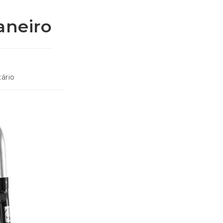
aneiro
ário