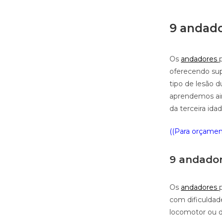
9 andado
Os
andadores
oferecendo sup
tipo de lesão 
aprendemos ai
da terceira ida
((Para orçament
9 andador 
Os
andadores
com dificuldad
locomotor ou 