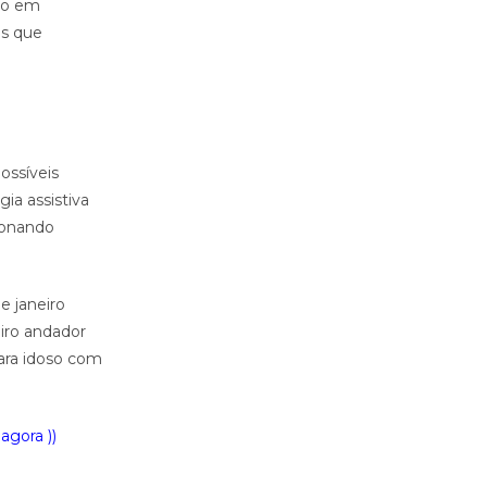
ão em
os que
ossíveis
ia assistiva
ionando
e janeiro
eiro andador
para idoso com
agora ))