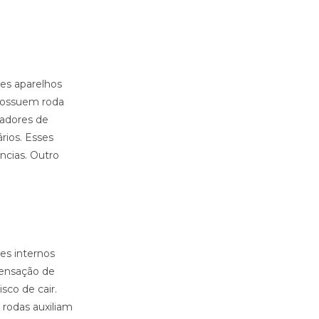
es aparelhos
 possuem roda
dadores de
rios. Esses
ncias. Outro
tes internos
sensação de
sco de cair.
 rodas auxiliam