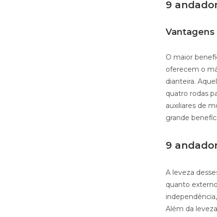
9 andador 
Vantagens
O maior benefí
oferecem o máx
dianteira. Aqu
quatro rodas p
auxiliares de 
grande benefíc
9 andador 
A leveza desses
quanto externos
independência,
Além da leveza