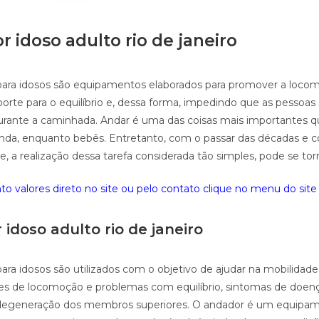
r idoso adulto rio de janeiro
para idosos são equipamentos elaborados para promover a loco
orte para o equilíbrio e, dessa forma, impedindo que as pessoa
durante a caminhada. Andar é uma das coisas mais importantes 
nda, enquanto bebês. Entretanto, com o passar das décadas e 
de, a realização dessa tarefa considerada tão simples, pode se to
o valores direto no site ou pelo contato clique no menu do site 
idoso adulto rio de janeiro
para idosos são utilizados com o objetivo de ajudar na mobilidad
es de locomoção e problemas com equilíbrio, sintomas de doen
degeneração dos membros superiores. O andador é um equipa