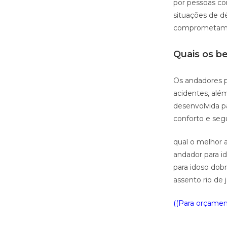
por pessoas c
situações de dé
comprometam o
Quais os b
Os andadores pa
acidentes, além
desenvolvida p
conforto e seg
qual o melhor a
andador para id
para idoso dobr
assento rio de 
((Para orçament