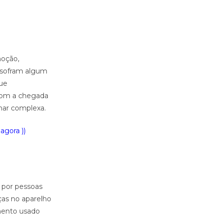
moção,
s sofram algum
que
com a chegada
rnar complexa.
agora ))
e por pessoas
ças no aparelho
mento usado