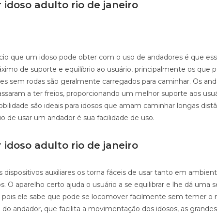
idoso adulto rio de janeiro
cio que um idoso pode obter com o uso de andadores é que ess
imo de suporte e equilíbrio ao usuário, principalmente os que
eles sem rodas são geralmente carregados para caminhar. Os an
assaram a ter freios, proporcionando um melhor suporte aos usuá
mobilidade são ideais para idosos que amam caminhar longas distâ
io de usar um andador é sua facilidade de uso.
idoso adulto rio de janeiro
 dispositivos auxiliares os torna fáceis de usar tanto em ambien
. O aparelho certo ajuda o usuário a se equilibrar e lhe dá uma 
 pois ele sabe que pode se locomover facilmente sem temer o ri
 do andador, que facilita a movimentação dos idosos, as grandes