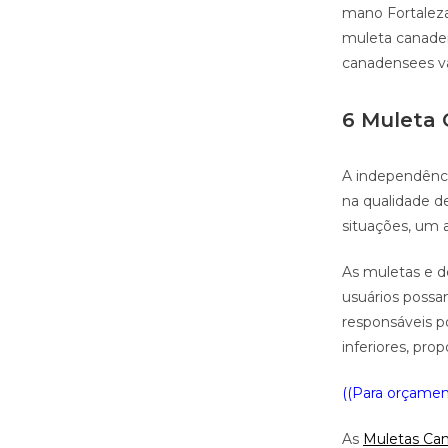
mano Fortalez
muleta canade
canadensees va
6 Muleta 
A independênci
na qualidade d
situações, um a
As muletas e d
usuários possa
responsáveis p
inferiores, prop
((Para orçament
As
Muletas Ca