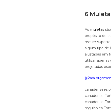
6 Muleta
As
muletas
são
propósito de a
requer suporte
algum tipo de
ajustadas em t
utilizar apena
projetadas esp
((Para orçament
canadensees pr
canadense Fort
canadense Fort
regulables For