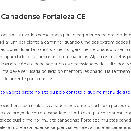
 Canadense Fortaleza CE
 objetos utilizados como apoio para o corpo humano projetado
uxiliar um deficiente a caminhar quando uma das extremidades in
 adicional durante o deslocamento, geralmente quando o ser h
 incapacidade para caminhar com uma delas. Algumas muletas 
amanho e flexibilidade segundo as necessidades do utilizador. N
s uma deve ser usada do lado do membro lesionado. Há também
ecificamente para crianças.
o valores direto no site ou pelo contato clique no menu do site 
ecio Fortaleza muletas canadensees partes Fortaleza partes d
aleza preço de muleta canadense Fortaleza qual melhor mulet
aleza qual a melhor muleta canadense Fortaleza muletas cana
taleza muleta canadense sequencial Fortaleza muletas canade