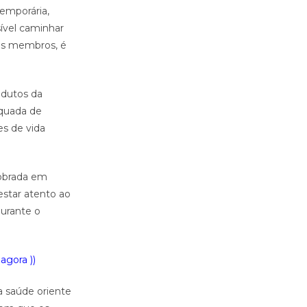
emporária,
ível caminhar
is membros, é
odutos da
equada de
es de vida
dobrada em
estar atento ao
durante o
agora ))
a saúde oriente