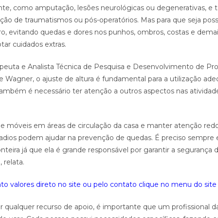
nte, como amputação, lesões neurológicas ou degenerativas, e t
ão de traumatismos ou pós-operatórios. Mas para que seja poss
, evitando quedas e dores nos punhos, ombros, costas e dema
tar cuidados extras.
rapeuta e Analista Técnica de Pesquisa e Desenvolvimento de Pr
ne Wagner, o ajuste de altura é fundamental para a utilização ad
ambém é necessário ter atenção a outros aspectos nas atividad
s e móveis em áreas de circulação da casa e manter atenção re
gadios podem ajudar na prevenção de quedas. É preciso sempre 
teira já que ela é grande responsável por garantir a segurança 
 relata.
o valores direto no site ou pelo contato clique no menu do site 
ar qualquer recurso de apoio, é importante que um profissional d