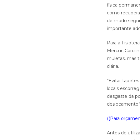
física permane
como recuperaç
de modo seguro
importante ado
Para a Fisiote
Mercur, Caroli
muletas, mas t
diária.
“Evitar tapete
locais escorre
desgaste da pon
deslocamento”,
((Para orçament
Antes de utiliz