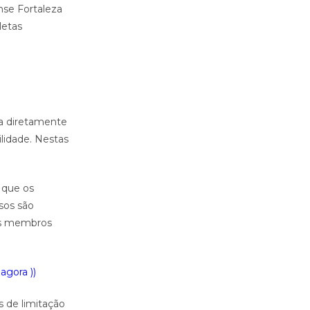
se Fortaleza
letas
ta diretamente
lidade. Nestas
 que os
sos são
 os membros
agora ))
s de limitação