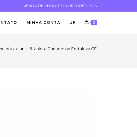
VENDA DE PRODUTOS ORTOPÉDICOS
ONTATO
MINHA CONTA
UF
0
muleta axilar
>
6 Muleta Canadense Fortaleza CE