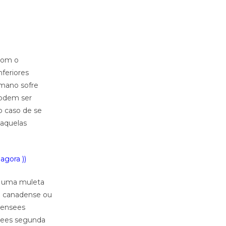
 com o
feriores
umano sofre
podem ser
o caso de se
 aquelas
agora ))
e uma muleta
a canadense ou
densees
nsees segunda