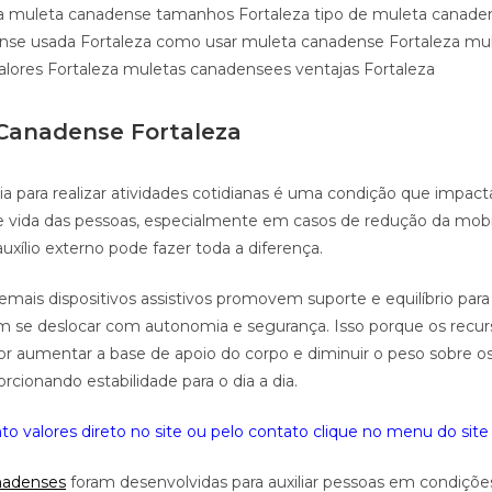
a muleta canadense tamanhos Fortaleza tipo de muleta canaden
nse usada Fortaleza como usar muleta canadense Fortaleza mu
lores Fortaleza muletas canadensees ventajas Fortaleza
Canadense Fortaleza
a para realizar atividades cotidianas é uma condição que impac
e vida das pessoas, especialmente em casos de redução da mobi
uxílio externo pode fazer toda a diferença.
emais dispositivos assistivos promovem suporte e equilíbrio para
m se deslocar com autonomia e segurança. Isso porque os recur
or aumentar a base de apoio do corpo e diminuir o peso sobre
orcionando estabilidade para o dia a dia.
o valores direto no site ou pelo contato clique no menu do site 
nadenses
foram desenvolvidas para auxiliar pessoas em condiçõe